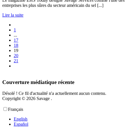
Le magazine EHS Today désigne Savage Services comme l'une des
entreprises les plus sûres du secteur américain du sel [...]
Lire la suite
1
...
17
18
19
20
21
Couverture médiatique récente
Désolé ! Ce fil d'actualité n'a actuellement aucun contenu.
Copyright © 2026 Savage .
Politique de confidentialité
Français
English
Español