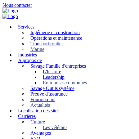
Skip
Nous contacter
to
main
content
Services
Ingénierie et construction
Opérations et maintenance
Transport routier
Marine
Industries
A propos de
Savage Famille d'entreprises
L'histoire
Leadership
Entreprises communes
Savage Outils système
Preuve d'assurance
Fournisseurs
Actualités
Localisation des sites
Carrières
Culture
Les vétérans
Avantages
FAQ