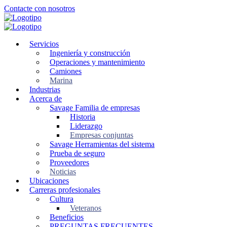
Ir
Contacte con nosotros
al
contenido
principal
Servicios
Ingeniería y construcción
Operaciones y mantenimiento
Camiones
Marina
Industrias
Acerca de
Savage Familia de empresas
Historia
Liderazgo
Empresas conjuntas
Savage Herramientas del sistema
Prueba de seguro
Proveedores
Noticias
Ubicaciones
Carreras profesionales
Cultura
Veteranos
Beneficios
PREGUNTAS FRECUENTES