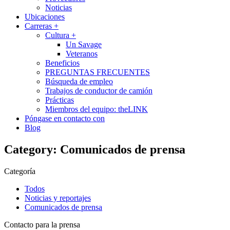
Noticias
Ubicaciones
Carreras
+
Cultura
+
Un Savage
Veteranos
Beneficios
PREGUNTAS FRECUENTES
Búsqueda de empleo
Trabajos de conductor de camión
Prácticas
Miembros del equipo: theLINK
Póngase en contacto con
Blog
Category:
Comunicados de prensa
Categoría
Todos
Noticias y reportajes
Comunicados de prensa
Contacto para la prensa