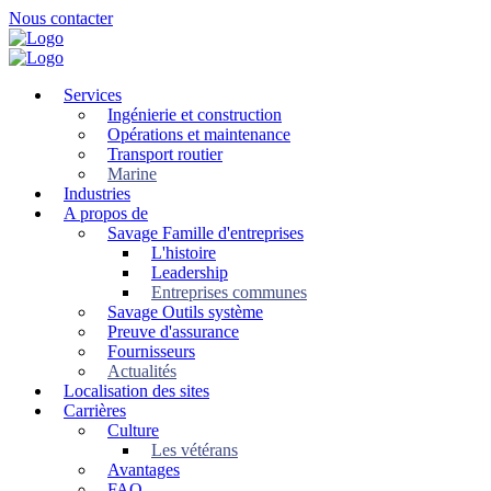
Skip
Nous contacter
to
main
content
Services
Ingénierie et construction
Opérations et maintenance
Transport routier
Marine
Industries
A propos de
Savage Famille d'entreprises
L'histoire
Leadership
Entreprises communes
Savage Outils système
Preuve d'assurance
Fournisseurs
Actualités
Localisation des sites
Carrières
Culture
Les vétérans
Avantages
FAQ