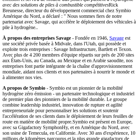
avec des solutions de piles à combustible compétitives
Rick
Breunesse, directeur du développement commercial chez Symbio
Amérique du Nord, a déclaré : " Nous sommes fiers de notre
partenariat avec Savage, qui accélère le déploiement des véhicules à
pile à hydrogène.
.
À propos des entreprises Savage
- Fondée en 1946,
Savage
est
une société privée basée à Midvale, dans l'Utah, qui possède et
exploite trois entreprises : Savage Infrastructure, Bartlett et Texon.
Avec plus de 4 200 membres d'équipe répartis sur près de 200 sites
aux États-Unis, au Canada, au Mexique et en Arabie saoudite, nos
entreprises font partie intégrante de la chaîne d'approvisionnement
mondiale, aidant nos clients et nos partenaires à nourrir le monde et
à alimenter nos vies.
A propos de Symbio
-
Symbio est un pionnier de la mobilité
hydrogène zéro émission - un partenaire technologique et industriel
de premier plan des pionniers de la mobilité durable. Le groupe
combine leadership industriel, innovation de rupture et agilité
entrepreneuriale pour personnaliser les solutions et soutenir
l'accélération de ses clients dans le déploiement de leurs feuilles de
route en matière de mobilité propre.Symbio est présent en Europe,
avec sa Gigafactory SymphonHy, et en Amérique du Nord, avec
son usine de Temecula, en Californie. Avec 30 ans d'expérience, 10
millions de kilomètres parcourus et la plus grande gigafactory de