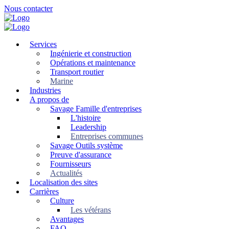
Skip
Nous contacter
to
main
content
Services
Ingénierie et construction
Opérations et maintenance
Transport routier
Marine
Industries
A propos de
Savage Famille d'entreprises
L'histoire
Leadership
Entreprises communes
Savage Outils système
Preuve d'assurance
Fournisseurs
Actualités
Localisation des sites
Carrières
Culture
Les vétérans
Avantages
FAQ