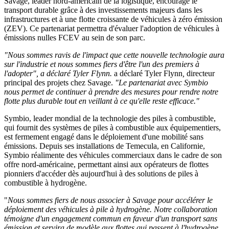
Savage, leader nord-américain de la logistique, encourage le
transport durable grâce à des investissements majeurs dans les
infrastructures et à une flotte croissante de véhicules à zéro émission
(ZEV). Ce partenariat permettra d'évaluer l'adoption de véhicules à
émissions nulles FCEV au sein de son parc.
"Nous sommes ravis de l'impact que cette nouvelle technologie aura
sur l'industrie et nous sommes fiers d'être l'un des premiers à
l'adopter", a déclaré Tyler Flynn.
a déclaré Tyler Flynn
,
directeur
principal des projets chez Savage.
"Le partenariat avec Symbio
nous permet de continuer à prendre des mesures pour rendre notre
flotte plus durable tout en veillant à ce qu'elle reste efficace."
Symbio, leader mondial de la technologie des piles à combustible,
qui fournit des systèmes de piles à combustible aux équipementiers,
est fermement engagé dans le déploiement d'une mobilité sans
émissions. Depuis ses installations de Temecula, en Californie,
Symbio réalimente des véhicules commerciaux dans le cadre de son
offre nord-américaine, permettant ainsi aux opérateurs de flottes
pionniers d'accéder dès aujourd'hui à des solutions de piles à
combustible à hydrogène.
"
Nous sommes fiers de nous associer à Savage pour accélérer le
déploiement des véhicules à pile à hydrogène.
Notre collaboration
témoigne d'un engagement commun en faveur d'un transport sans
émission et servira de modèle aux flottes qui passent à l'hydrogène