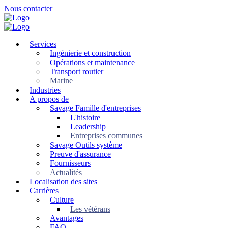
Skip
Nous contacter
to
main
content
Services
Ingénierie et construction
Opérations et maintenance
Transport routier
Marine
Industries
A propos de
Savage Famille d'entreprises
L'histoire
Leadership
Entreprises communes
Savage Outils système
Preuve d'assurance
Fournisseurs
Actualités
Localisation des sites
Carrières
Culture
Les vétérans
Avantages
FAQ