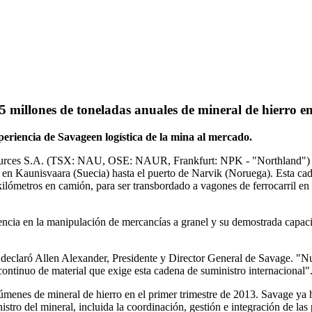
5 millones de toneladas anuales de mineral de hierro e
periencia de Savageen logística de la mina al mercado.
urces S.A. (TSX: NAU, OSE: NAUR, Frankfurt: NPK - "Northland") han 
 en Kaunisvaara (Suecia) hasta el puerto de Narvik (Noruega). Esta ca
kilómetros en camión, para ser transbordado a vagones de ferrocarril en 
cia en la manipulación de mercancías a granel y su demostrada capacida
eclaró Allen Alexander, Presidente y Director General de Savage. "Nue
ontinuo de material que exige esta cadena de suministro internacional"
úmenes de mineral de hierro en el primer trimestre de 2013. Savage ya
tro del mineral, incluida la coordinación, gestión e integración de las