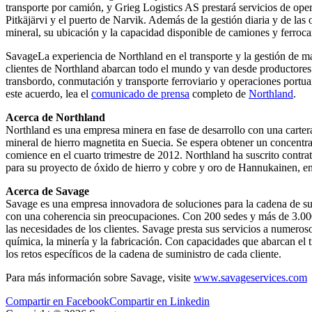
transporte por camión, y Grieg Logistics AS prestará servicios de oper
Pitkäjärvi y el puerto de Narvik. Además de la gestión diaria y de las
mineral, su ubicación y la capacidad disponible de camiones y ferrocar
SavageLa experiencia de Northland en el transporte y la gestión de ma
clientes de Northland abarcan todo el mundo y van desde productores 
transbordo, conmutación y transporte ferroviario y operaciones portua
este acuerdo, lea el
comunicado de prensa
completo de
Northland
.
Acerca de Northland
Northland es una empresa minera en fase de desarrollo con una carter
mineral de hierro magnetita en Suecia. Se espera obtener un concentr
comience en el cuarto trimestre de 2012. Northland ha suscrito contra
para su proyecto de óxido de hierro y cobre y oro de Hannukainen, en
Acerca de Savage
Savage es una empresa innovadora de soluciones para la cadena de sumini
con una coherencia sin preocupaciones. Con 200 sedes y más de 3.000 
las necesidades de los clientes. Savage presta sus servicios a numerosos
química, la minería y la fabricación. Con capacidades que abarcan el t
los retos específicos de la cadena de suministro de cada cliente.
Para más información sobre Savage, visite
www.savageservices.com
Compartir en Facebook
Compartir en Linkedin