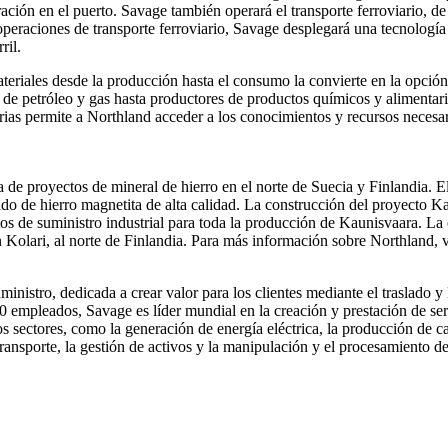
ación en el puerto. Savage también operará el transporte ferroviario, d
 operaciones de transporte ferroviario, Savage desplegará una tecnología
ril.
teriales desde la producción hasta el consumo la convierte en la opción
de petróleo y gas hasta productores de productos químicos y alimentari
rias permite a Northland acceder a los conocimientos y recursos necesar
a de proyectos de mineral de hierro en el norte de Suecia y Finlandia. 
ado de hierro magnetita de alta calidad. La construcción del proyecto K
tos de suministro industrial para toda la producción de Kaunisvaara. La
 Kolari, al norte de Finlandia. Para más información sobre Northland, v
stro, dedicada a crear valor para los clientes mediante el traslado y la
empleados, Savage es líder mundial en la creación y prestación de serv
 sectores, como la generación de energía eléctrica, la producción de carbó
ransporte, la gestión de activos y la manipulación y el procesamiento d