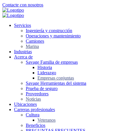
Ir
Contacte con nosotros
al
contenido
principal
Servicios
Ingeniería y construcción
Operaciones y mantenimiento
Camiones
Marina
Industrias
Acerca de
Savage Familia de empresas
Historia
Liderazgo
Empresas conjuntas
Savage Herramientas del sistema
Prueba de seguro
Proveedores
Noticias
Ubicaciones
Carreras profesionales
Cultura
Veteranos
Beneficios
PREGUNTAS FRECUENTES