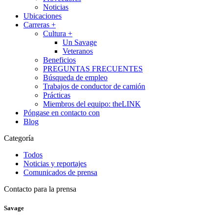
Noticias
Ubicaciones
Carreras
+
Cultura
+
Un Savage
Veteranos
Beneficios
PREGUNTAS FRECUENTES
Búsqueda de empleo
Trabajos de conductor de camión
Prácticas
Miembros del equipo: theLINK
Póngase en contacto con
Blog
Categoría
Todos
Noticias y reportajes
Comunicados de prensa
Contacto para la prensa
Savage