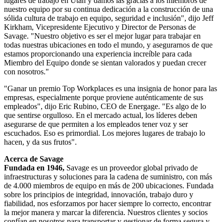
lugares de trabajo en Utah y damos las gracias a los miembros de
nuestro equipo por su continua dedicación a la construcción de una
sólida cultura de trabajo en equipo, seguridad e inclusión", dijo Jeff
Kirkham, Vicepresidente Ejecutivo y Director de Personas de
Savage. "Nuestro objetivo es ser el mejor lugar para trabajar en
todas nuestras ubicaciones en todo el mundo, y asegurarnos de que
estamos proporcionando una experiencia increíble para cada
Miembro del Equipo donde se sientan valorados y puedan crecer
con nosotros."
"Ganar un premio Top Workplaces es una insignia de honor para las
empresas, especialmente porque proviene auténticamente de sus
empleados", dijo Eric Rubino, CEO de Energage. "Es algo de lo
que sentirse orgulloso. En el mercado actual, los líderes deben
asegurarse de que permiten a los empleados tener voz y ser
escuchados. Eso es primordial. Los mejores lugares de trabajo lo
hacen, y da sus frutos".
Acerca de Savage
Fundada en 1946,
Savage es un proveedor global privado de
infraestructuras y soluciones para la cadena de suministro, con más
de 4.000 miembros de equipo en más de 200 ubicaciones. Fundada
sobre los principios de integridad, innovación, trabajo duro y
fiabilidad, nos esforzamos por hacer siempre lo correcto, encontrar
la mejor manera y marcar la diferencia. Nuestros clientes y socios
confían en nosotros para transportar y gestionar de forma segura y