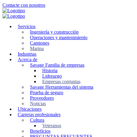
Ir
Contacte con nosotros
al
contenido
principal
Servicios
Ingeniería y construcción
Operaciones y mantenimiento
Camiones
Marina
Industrias
Acerca de
Savage Familia de empresas
Historia
Liderazgo
Empresas conjuntas
Savage Herramientas del sistema
Prueba de seguro
Proveedores
Noticias
Ubicaciones
Carreras profesionales
Cultura
Veteranos
Beneficios
PREGUNTAS FRECUENTES